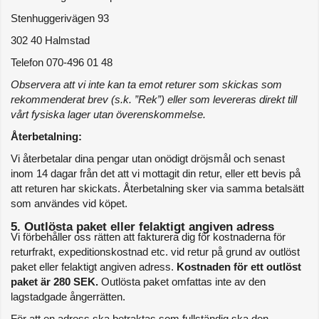
Stenhuggerivägen 93
302 40 Halmstad
Telefon 070-496 01 48
Observera att vi inte kan ta emot returer som skickas som 
rekommenderat brev (s.k. ”Rek”) eller som levereras direkt till 
vårt fysiska lager utan överenskommelse.
Återbetalning:
Vi återbetalar dina pengar utan onödigt dröjsmål och senast 
inom 14 dagar från det att vi mottagit din retur, eller ett bevis på 
att returen har skickats. Återbetalning sker via samma betalsätt 
som användes vid köpet.
5. Outlösta paket eller felaktigt angiven adress
Vi förbehåller oss rätten att fakturera dig för kostnaderna för 
returfrakt, expeditionskostnad etc. vid retur på grund av outlöst 
paket eller felaktigt angiven adress. 
Kostnaden för ett outlöst 
paket är 280 SEK.
 Outlösta paket omfattas inte av den 
lagstadgade ångerrätten.
För att en adress ska betraktas som fullständig ska den 