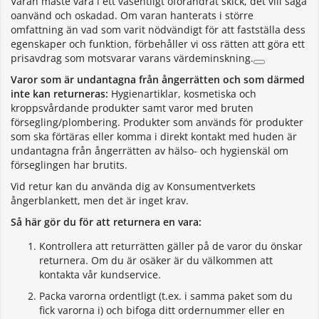
Varan måste vara i ett väsentligt oförändrat skick, det vill säga
oanvänd och oskadad. Om varan hanterats i större
omfattning än vad som varit nödvändigt för att fastställa dess
egenskaper och funktion, förbehåller vi oss rätten att göra ett
prisavdrag som motsvarar varans värdeminskning.
Varor som är undantagna från ångerrätten och som därmed
inte kan returneras:
Hygienartiklar, kosmetiska och
kroppsvårdande produkter samt varor med bruten
försegling/plombering. Produkter som används för produkter
som ska förtäras eller komma i direkt kontakt med huden är
undantagna från ångerrätten av hälso- och hygienskäl om
förseglingen har brutits.
Vid retur kan du använda dig av Konsumentverkets
ångerblankett, men det är inget krav.
Så här gör du för att returnera en vara:
Kontrollera att returrätten gäller på de varor du önskar
returnera. Om du är osäker är du välkommen att
kontakta vår kundservice.
Packa varorna ordentligt (t.ex. i samma paket som du
fick varorna i) och bifoga ditt ordernummer eller en