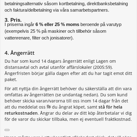
betalningsalternativ såsom kortbetalning, direktbanksbetalning 
och faktura/delbetalning via våra samarbetspartners.
3. Pris. 
I priserna ingår 
6 % eller 25 % moms
 beroende på varutyp 
(exempelvis 25 % på maskiner och tillbehör såsom 
vattenrenare, filter och jonisatorer).
4. Ångerrätt
Du har som kund 14 dagars ångerrätt enligt Lagen om
distansavtal och avtal utanför affärslokaler (2005:59).
Ångerfristen börjar gälla dagen efter att du har tagit emot ditt
paket.
För att nyttja din ångerrätt behöver du säkerställa att din vara
omfattas av ångerrätten (se undantag nedan). Du som kund
behöver skicka varan/varorna till oss inom 14 dagar från det
att du meddelat oss कि du ångrat köpet, samt
stå för hela
returkostnaden
. Ångrar du delar av ditt köp återbetalar vi dig
för de varor du skickar tillbaka, men ej eventuell fraktkostnad.