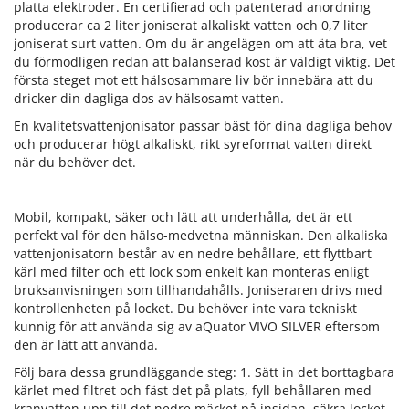
platta elektroder. En certifierad och patenterad anordning
producerar ca 2 liter joniserat alkaliskt vatten och 0,7 liter
joniserat surt vatten. Om du är angelägen om att äta bra, vet
du förmodligen redan att balanserad kost är väldigt viktig. Det
första steget mot ett hälsosammare liv bör innebära att du
dricker din dagliga dos av hälsosamt vatten.
En kvalitetsvattenjonisator passar bäst för dina dagliga behov
och producerar högt alkaliskt, rikt syreformat vatten direkt
när du behöver det.
Mobil, kompakt, säker och lätt att underhålla, det är ett
perfekt val för den hälso-medvetna människan. Den alkaliska
vattenjonisatorn består av en nedre behållare, ett flyttbart
kärl med filter och ett lock som enkelt kan monteras enligt
bruksanvisningen som tillhandahålls. Joniseraren drivs med
kontrollenheten på locket. Du behöver inte vara tekniskt
kunnig för att använda sig av aQuator VIVO SILVER eftersom
den är lätt att använda.
Följ bara dessa grundläggande steg: 1. Sätt in det borttagbara
kärlet med filtret och fäst det på plats, fyll behållaren med
kranvatten upp till det nedre märket på insidan, säkra locket