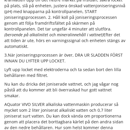
på plats, slå på enheten, justera önskad vattenjoniseringsnivå
(pH) med knapparna på kontrollpanelen, START
joniseringsprocessen. 2. Håll koll på joniseringsprocessen
genom att följa framdriftsfältet på skärmen på
kontrollpanelen. Det tar ungefär 4 minuter att slutföra.
(beroende på alkalinitet och mineralinnehåll i vattnet)
Efter det
att tiden är ute, hörs en varningssignal och enheten stängs av
automatiskt.
3.När joniseringsprocessen är över, DRA UR SLADDEN FÖRST
INNAN DU LYFTER UPP LOCKET.
Lyft upp locket med elektroderna och ta sedan bort den lilla
behållaren med filtret.
Nu kan du dricka det joniserade vattnet, och jag vågar nog
påstå att du kommer att bli överraskad hur gott vattnet
smakar.
AQuator VIVO SILVER alkaliska vattenmaskin producerar så
mycket som 2 liter joniserat alkaliskt vatten och 0,7 liter
joniserat surt vatten. Du kan dock vända om proportionerna
genom att placera det borttagbara kärlet på den andra sidan
av den nedre behållaren. Hur som helst kommer denna