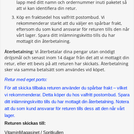
lapp med ditt namn och ordernummer inuti paketet så
att vi kan identifiera din retur.
Köp en fraktsedel hos valfritt postombud. Vi
rekommenderar starkt att du väljer en spårbar frakt,
eftersom du som kund ansvarar för returen tills den når
vårt lager. Spara ditt inlämningskvitto tills du har
mottagit din återbetalning.
Återbetalning:
Vi återbetalar dina pengar utan onödigt
dröjsmål och senast inom 14 dagar från det att vi mottagit din
retur, eller ett bevis på att returen har skickats. Återbetalning
sker via samma betalsätt som användes vid köpet.
Retur med eget porto:
För att skicka tillbaka returen använder du spårbar frakt – vilket 
vi rekommenderar. Detta köper du hos valfritt postombud. Spara 
ditt inlämningskvitto tills du har mottagit din återbetalning. Notera 
att du som kund ansvarar för returen tills dess att den når vårt 
lager.
Returen skickas till:
VitaminMagasinet / Spritkullen