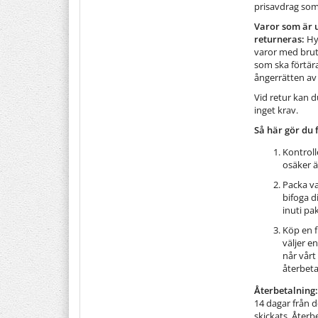
prisavdrag som
Varor som är 
returneras:
Hy
varor med brut
som ska förtär
ångerrätten av 
Vid retur kan 
inget krav.
Så här gör du 
Kontroll
osäker ä
Packa va
bifoga 
inuti pak
Köp en f
väljer e
når vårt
återbeta
Återbetalning:
14 dagar från de
skickats. Åter