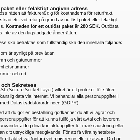
 paket eller felaktigt angiven adress
oss rätten att fakturera dig för kostnaderna för returfrakt, 
tnad etc. vid retur på grund av outlöst paket eller felaktigt 
s. 
Kostnaden för ett outlöst paket är 280 SEK.
 Outlösta 
s inte av den lagstadgade ångerrätten.
ess ska betraktas som fullständig ska den innehålla följande:
m är synligt på brevlådan
mn och gatunummer
genhetsnummer
mmer och ort
t och Sekretess
L (Secure Socket Layer) vilket är ett protokoll för säker 
känslig data via internet. Vi behandlar alla personuppgifter i 
et med Dataskyddsförordningen (GDPR).
 att du gör en beställning godkänner du att vi lagrar och 
personuppgifter för att kunna fullfölja vårt avtal och leverera 
 använder aldrig dina kontaktuppgifter för marknadsföring eller 
n ditt uttryckliga medgivande. För att få våra nyhetsbrev 
r ett aktivt val (opt-in) vid registrering eller i kassan. Du har 