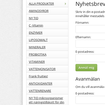
Nyhetsbre
ALLA PRODUKTER
AMINOSYROR
Skriv in din e-postad
innehåller mestadels
NY TID
Förnamn:
C -Vitamin
ENZYMER
Efternamn:
LIPOSOMALT
MINERALER
E-postadress:
PROBIOTIKA
VITAMINER
VATTENJONISATOR
Frank fruities!
Avanmälan
ANTIOXIDANTER
Om du vill avanmäla d
VATTENRENARE
E-postadress:
NY TID mikroorganismer
ett näringstillskott för din