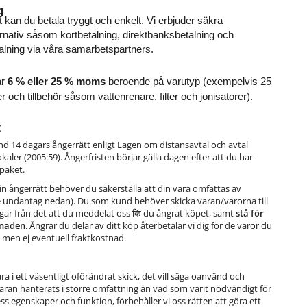
g
 kan du betala tryggt och enkelt. Vi erbjuder säkra 
ernativ såsom kortbetalning, direktbanksbetalning och 
talning via våra samarbetspartners.
r 
6 % eller 25 % moms
 beroende på varutyp (exempelvis 25 
och tillbehör såsom vattenrenare, filter och jonisatorer).
t
d 14 dagars ångerrätt enligt Lagen om distansavtal och avtal
okaler (2005:59). Ångerfristen börjar gälla dagen efter att du har
 paket.
din ångerrätt behöver du säkerställa att din vara omfattas av
e undantag nedan). Du som kund behöver skicka varan/varorna till
gar från det att du meddelat oss कि du ångrat köpet, samt
stå för
tnaden
. Ångrar du delar av ditt köp återbetalar vi dig för de varor du
a, men ej eventuell fraktkostnad.
a i ett väsentligt oförändrat skick, det vill säga oanvänd och
ran hanterats i större omfattning än vad som varit nödvändigt för
dess egenskaper och funktion, förbehåller vi oss rätten att göra ett