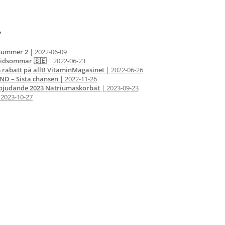
v
 Summer 2
| 2022-06-09
idsommar 🇸🇪
| 2022-06-23
 rabatt på allt! VitaminMagasinet
| 2022-06-26
D – Sista chansen
| 2022-11-26
bjudande 2023 Natriumaskorbat
| 2023-09-23
 2023-10-27