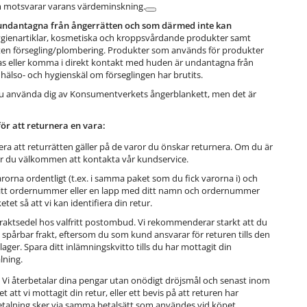
 motsvarar varans värdeminskning.
undantagna från ångerrätten och som därmed inte kan
gienartiklar, kosmetiska och kroppsvårdande produkter samt
en försegling/plombering. Produkter som används för produkter
as eller komma i direkt kontakt med huden är undantagna från
hälso- och hygienskäl om förseglingen har brutits.
du använda dig av Konsumentverkets ångerblankett, men det är
för att returnera en vara:
era att returrätten gäller på de varor du önskar returnera. Om du är
r du välkommen att kontakta vår kundservice.
rorna ordentligt (t.ex. i samma paket som du fick varorna i) och
ditt ordernummer eller en lapp med ditt namn och ordernummer
etet så att vi kan identifiera din retur.
raktsedel hos valfritt postombud. Vi rekommenderar starkt att du
n spårbar frakt, eftersom du som kund ansvarar för returen tills den
 lager. Spara ditt inlämningskvitto tills du har mottagit din
lning.
Vi återbetalar dina pengar utan onödigt dröjsmål och senast inom
t att vi mottagit din retur, eller ett bevis på att returen har
betalning sker via samma betalsätt som användes vid köpet.