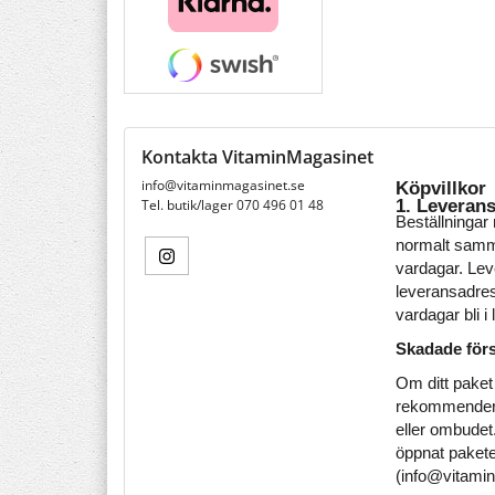
Kontakta VitaminMagasinet
info@vitaminmagasinet.se
Köpvillkor
1. Leveran
Tel. butik/lager 070 496 01 48
Beställningar
normalt samma
vardagar. Leve
leveransadress
vardagar bli i 
Skadade för
Om ditt paket 
rekommenderar 
eller ombudet
öppnat paketet
(info@vitamin