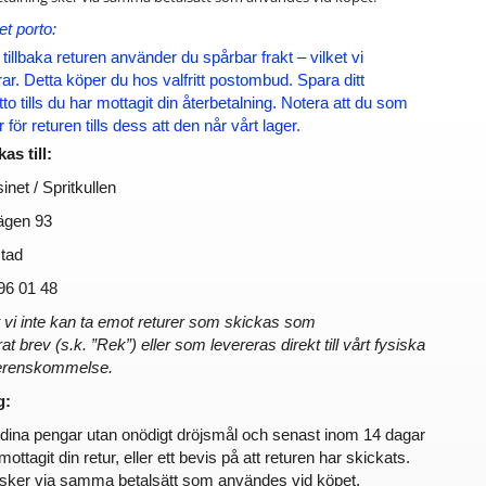
t porto:
 tillbaka returen använder du spårbar frakt – vilket vi 
. Detta köper du hos valfritt postombud. Spara ditt 
to tills du har mottagit din återbetalning. Notera att du som 
för returen tills dess att den når vårt lager.
as till:
net / Spritkullen
ägen 93
tad
96 01 48
 vi inte kan ta emot returer som skickas som 
brev (s.k. ”Rek”) eller som levereras direkt till vårt fysiska 
verenskommelse.
g:
r dina pengar utan onödigt dröjsmål och senast inom 14 dagar 
 mottagit din retur, eller ett bevis på att returen har skickats. 
 sker via samma betalsätt som användes vid köpet.