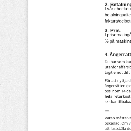
2. Betalnin
I vår checkout
betalningsalt
faktura/delbe
3. Pris. 
I priserna ingå
% på maskiner 
4. Ångerrät
Du har som kun
utanför affärsl
tagit emot ditt
För att nyttja 
ångerrätten (s
oss inom 14 da
hela returkos
skickar tillbak
Varan måste var
oskadad. Om va
att fastställa 