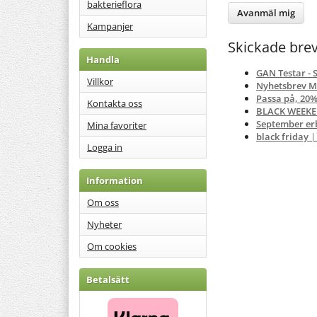
bakterieflora
Kampanjer
Skickade bre
Handla
GAN Testar -
Villkor
Nyhetsbrev M
Passa på, 20%
Kontakta oss
BLACK WEEKEN
September er
Mina favoriter
black friday
|
Logga in
Information
Om oss
Nyheter
Om cookies
Betalsätt