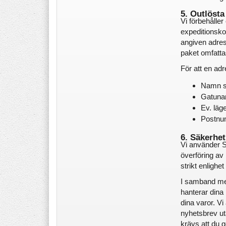
5. Outlösta
Vi förbehåller 
expeditionskos
angiven adres
paket omfatta
För att en adr
Namn so
Gatuna
Ev. lä
Postnu
6. Säkerhe
Vi använder SS
överföring av 
strikt enligh
I samband med
hanterar dina 
dina varor. Vi
nyhetsbrev uta
krävs att du gö