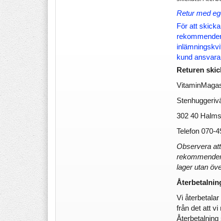
Retur med ege
För att skicka
rekommenderar
inlämningskvit
kund ansvarar 
Returen skick
VitaminMagasi
Stenhuggeriv
302 40 Halms
Telefon 070-4
Observera att
rekommenderat 
lager utan ö
Återbetalnin
Vi återbetala
från det att vi
Återbetalning