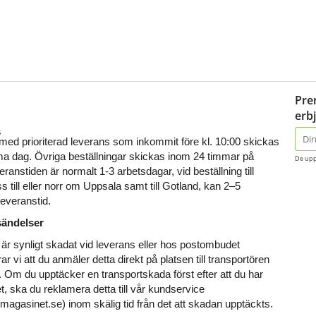
Pre
erb
s
E-
 med prioriterad leverans som inkommit före kl. 10:00 skickas 
post
 dag. Övriga beställningar skickas inom 24 timmar på 
De upp
ranstiden är normalt 1-3 arbetsdagar, vid beställning till 
 till eller norr om Uppsala samt till Gotland, kan 2–5 
leveranstid. 
sändelser
är synligt skadat vid leverans eller hos postombudet 
vi att du anmäler detta direkt på platsen till transportören 
. Om du upptäcker en transportskada först efter att du har 
, ska du reklamera detta till vår kundservice 
magasinet.se) inom skälig tid från det att skadan upptäckts.