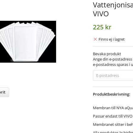
Vattenjonis
VIVO
225 kr
Finns ej i lagret
Bevaka produkt
Ange din e-postadress 
e-postadress sparas i u
rit
Produktbeskrivning:
nterest
Membran till NYA aQuat
Passar endast till VIV
Membranet sitter i behå
Alla produkter är bisfen