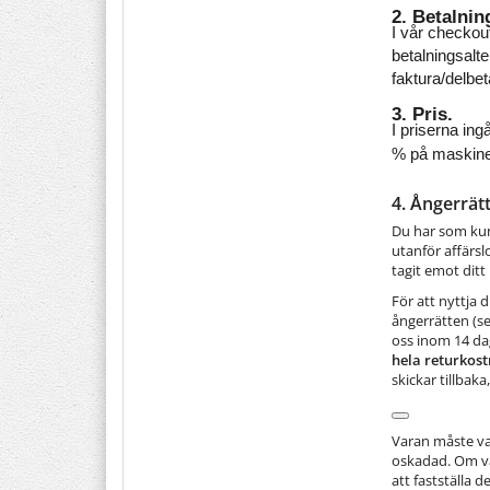
2. Betalnin
I vår checkout
betalningsalt
faktura/delbe
3. Pris. 
I priserna ingå
% på maskiner 
4. Ångerrät
Du har som kun
utanför affärsl
tagit emot ditt
För att nyttja 
ångerrätten (s
oss inom 14 da
hela returkos
skickar tillbak
Varan måste var
oskadad. Om va
att fastställa 