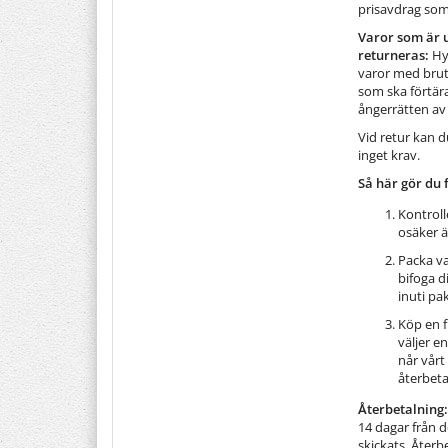
prisavdrag som
Varor som är 
returneras:
Hy
varor med brut
som ska förtär
ångerrätten av 
Vid retur kan 
inget krav.
Så här gör du 
Kontroll
osäker ä
Packa va
bifoga 
inuti pak
Köp en f
väljer e
når vårt
återbeta
Återbetalning:
14 dagar från de
skickats. Åter