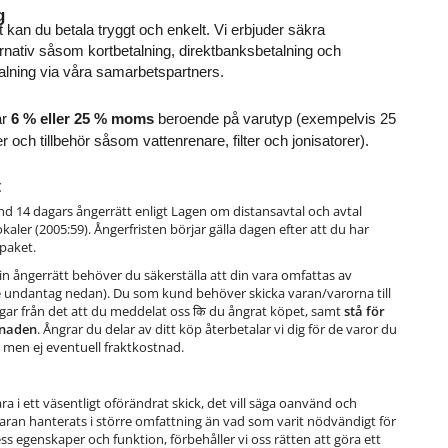
g
 kan du betala tryggt och enkelt. Vi erbjuder säkra 
ernativ såsom kortbetalning, direktbanksbetalning och 
talning via våra samarbetspartners.
r 
6 % eller 25 % moms
 beroende på varutyp (exempelvis 25 
och tillbehör såsom vattenrenare, filter och jonisatorer).
t
d 14 dagars ångerrätt enligt Lagen om distansavtal och avtal
okaler (2005:59). Ångerfristen börjar gälla dagen efter att du har
 paket.
din ångerrätt behöver du säkerställa att din vara omfattas av
e undantag nedan). Du som kund behöver skicka varan/varorna till
gar från det att du meddelat oss कि du ångrat köpet, samt
stå för
tnaden
. Ångrar du delar av ditt köp återbetalar vi dig för de varor du
a, men ej eventuell fraktkostnad.
a i ett väsentligt oförändrat skick, det vill säga oanvänd och
ran hanterats i större omfattning än vad som varit nödvändigt för
dess egenskaper och funktion, förbehåller vi oss rätten att göra ett