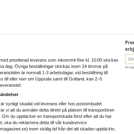
Pre
erb
s
E-
 med prioriterad leverans som inkommit före kl. 10:00 skickas 
post
 dag. Övriga beställningar skickas inom 24 timmar på 
De upp
ranstiden är normalt 1-3 arbetsdagar, vid beställning till 
 till eller norr om Uppsala samt till Gotland, kan 2–5 
leveranstid. 
sändelser
är synligt skadat vid leverans eller hos postombudet 
vi att du anmäler detta direkt på platsen till transportören 
. Om du upptäcker en transportskada först efter att du har 
, ska du reklamera detta till vår kundservice 
magasinet.se) inom skälig tid från det att skadan upptäckts.