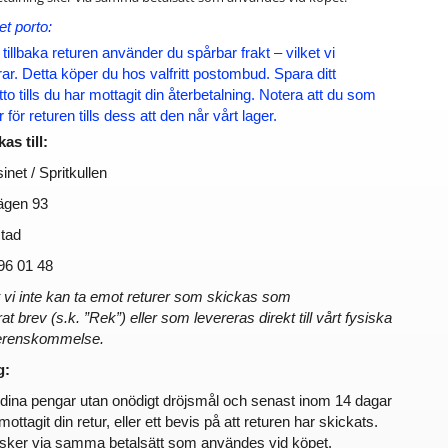
t porto:
 tillbaka returen använder du spårbar frakt – vilket vi 
. Detta köper du hos valfritt postombud. Spara ditt 
to tills du har mottagit din återbetalning. Notera att du som 
för returen tills dess att den når vårt lager.
as till:
net / Spritkullen
ägen 93
tad
96 01 48
 vi inte kan ta emot returer som skickas som 
brev (s.k. ”Rek”) eller som levereras direkt till vårt fysiska 
verenskommelse.
g:
r dina pengar utan onödigt dröjsmål och senast inom 14 dagar 
 mottagit din retur, eller ett bevis på att returen har skickats. 
 sker via samma betalsätt som användes vid köpet.