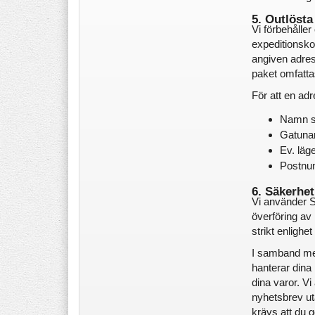
5. Outlösta
Vi förbehåller 
expeditionskos
angiven adres
paket omfatta
För att en adr
Namn so
Gatuna
Ev. lä
Postnu
6. Säkerhe
Vi använder SS
överföring av 
strikt enligh
I samband med
hanterar dina 
dina varor. Vi
nyhetsbrev uta
krävs att du gö