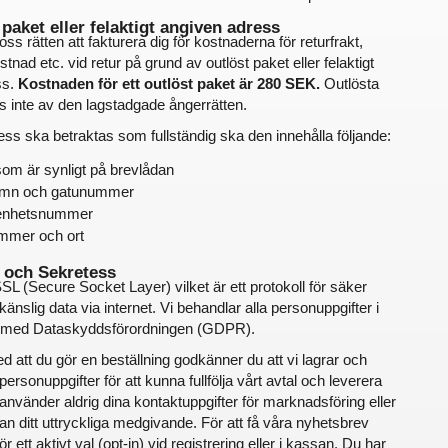
 paket eller felaktigt angiven adress
oss rätten att fakturera dig för kostnaderna för returfrakt, 
tnad etc. vid retur på grund av outlöst paket eller felaktigt 
s. 
Kostnaden för ett outlöst paket är 280 SEK.
 Outlösta 
s inte av den lagstadgade ångerrätten.
ess ska betraktas som fullständig ska den innehålla följande:
m är synligt på brevlådan
mn och gatunummer
genhetsnummer
mmer och ort
t och Sekretess
L (Secure Socket Layer) vilket är ett protokoll för säker 
känslig data via internet. Vi behandlar alla personuppgifter i 
et med Dataskyddsförordningen (GDPR).
 att du gör en beställning godkänner du att vi lagrar och 
personuppgifter för att kunna fullfölja vårt avtal och leverera 
 använder aldrig dina kontaktuppgifter för marknadsföring eller 
n ditt uttryckliga medgivande. För att få våra nyhetsbrev 
r ett aktivt val (opt-in) vid registrering eller i kassan. Du har 