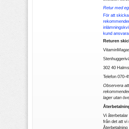
Retur med ege
För att skicka
rekommenderar
inlämningskvit
kund ansvarar 
Returen skick
VitaminMagasi
Stenhuggeriv
302 40 Halms
Telefon 070-4
Observera att
rekommenderat 
lager utan ö
Återbetalnin
Vi återbetala
från det att vi
Återbetalning