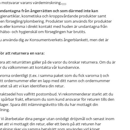
 motsvarar varans värdeminskning.
undantagna från ångerrätten och som därmed inte kan
gienartiklar, kosmetiska och kroppsvårdande produkter samt
en försegling/plombering. Produkter som används för produkter
as eller komma i direkt kontakt med huden är undantagna från
hälso- och hygienskäl om förseglingen har brutits.
du använda dig av Konsumentverkets ångerblankett, men det är
för att returnera en vara:
era att returrätten gäller på de varor du önskar returnera. Om du är
r du välkommen att kontakta vår kundservice.
rorna ordentligt (t.ex. i samma paket som du fick varorna i) och
ditt ordernummer eller en lapp med ditt namn och ordernummer
etet så att vi kan identifiera din retur.
raktsedel hos valfritt postombud. Vi rekommenderar starkt att du
n spårbar frakt, eftersom du som kund ansvarar för returen tills den
 lager. Spara ditt inlämningskvitto tills du har mottagit din
lning.
Vi återbetalar dina pengar utan onödigt dröjsmål och senast inom
t att vi mottagit din retur, eller ett bevis på att returen har
betalning sker via samma betalsätt som användes vid köpet.