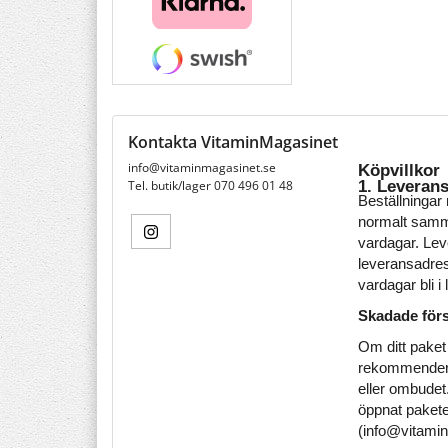
Kontakta VitaminMagasinet
info@vitaminmagasinet.se
Köpvillkor
1. Leveran
Tel. butik/lager 070 496 01 48
Beställningar
normalt samma
vardagar. Leve
leveransadress
vardagar bli i 
Skadade för
Om ditt paket 
rekommenderar 
eller ombudet
öppnat paketet
(info@vitamin