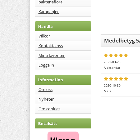
bakterieflora
Kampanjer
Handla
Villkor
Medelbetyg
5
Kontakta oss
Mina favoriter
2023-03-23
Logga in
Aleksandar
Information
2020-10-30
Om oss
Mats
Nyheter
Om cookies
Betalsätt