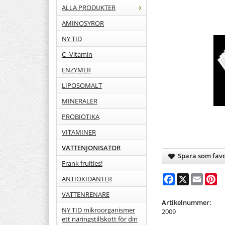
ALLA PRODUKTER
AMINOSYROR
NY TID
C -Vitamin
ENZYMER
LIPOSOMALT
MINERALER
PROBIOTIKA
VITAMINER
VATTENJONISATOR
Spara som favo
Frank fruities!
Facebook
X
Email
Pi
ANTIOXIDANTER
VATTENRENARE
Artikelnummer:
NY TID mikroorganismer
2009
ett näringstillskott för din