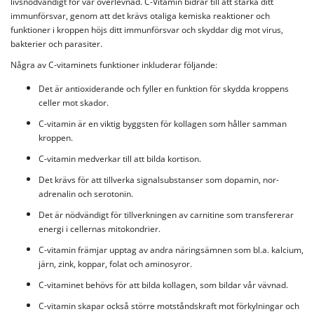
livsnödvändigt för vår överlevnad. C-Vitamin bidrar till att stärka ditt
immunförsvar, genom att det krävs otaliga kemiska reaktioner och
funktioner i kroppen höjs ditt immunförsvar och skyddar dig mot virus,
bakterier och parasiter.
Några av C-vitaminets funktioner inkluderar följande:
Det är antioxiderande och fyller en funktion för skydda kroppens
celler mot skador.
C-vitamin är en viktig byggsten för kollagen som håller samman
kroppen.
C-vitamin medverkar till att bilda kortison.
Det krävs för att tillverka signalsubstanser som dopamin, nor-
adrenalin och serotonin.
Det är nödvändigt för tillverkningen av carnitine som transfererar
energi i cellernas mitokondrier.
C-vitamin främjar upptag av andra näringsämnen som bl.a. kalcium,
järn, zink, koppar, folat och aminosyror.
C-vitaminet behövs för att bilda kollagen, som bildar vår vävnad.
C-vitamin skapar också större motståndskraft mot förkylningar och