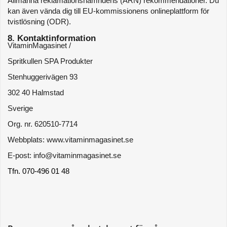
Allmänna reklamationsnämndens (ARN) rekommendationer. Du 
kan även vända dig till EU-kommissionens onlineplattform för 
tvistlösning (ODR).
8. Kontaktinformation
VitaminMagasinet / 
Spritkullen SPA Produkter
Stenhuggerivägen 93
302 40 Halmstad
Sverige
Org. nr. 620510-7714
Webbplats: www.vitaminmagasinet.se
E-post: info@vitaminmagasinet.se
Tfn. 070-496 01 48