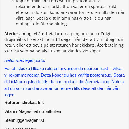
Köp en fraktsedel hos valfritt postombud. Vi
rekommenderar starkt att du väljer en spårbar frakt,
eftersom du som kund ansvarar för returen tills den når
vårt lager. Spara ditt inlämningskvitto tills du har
mottagit din återbetalning.
Återbetalning:
Vi återbetalar dina pengar utan onödigt
dröjsmål och senast inom 14 dagar från det att vi mottagit din
retur, eller ett bevis på att returen har skickats. Återbetalning
sker via samma betalsätt som användes vid köpet.
Retur med eget porto:
För att skicka tillbaka returen använder du spårbar frakt – vilket 
vi rekommenderar. Detta köper du hos valfritt postombud. Spara 
ditt inlämningskvitto tills du har mottagit din återbetalning. Notera 
att du som kund ansvarar för returen tills dess att den når vårt 
lager.
Returen skickas till:
VitaminMagasinet / Spritkullen
Stenhuggerivägen 93