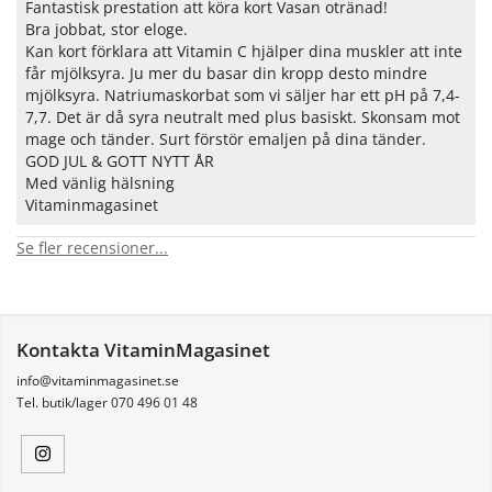
Fantastisk prestation att köra kort Vasan otränad!
Bra jobbat, stor eloge.
Kan kort förklara att Vitamin C hjälper dina muskler att inte
får mjölksyra. Ju mer du basar din kropp desto mindre
mjölksyra. Natriumaskorbat som vi säljer har ett pH på 7,4-
7,7. Det är då syra neutralt med plus basiskt. Skonsam mot
mage och tänder. Surt förstör emaljen på dina tänder.
GOD JUL & GOTT NYTT ÅR
Med vänlig hälsning
Vitaminmagasinet
Se fler recensioner...
Kontakta VitaminMagasinet
info@vitaminmagasinet.se
Tel. butik/lager 070 496 01 48