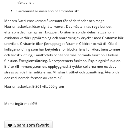
infektioner.
C-vitaminet är även antiinflammatoriskt.
Mer om Natriumaskorbat: Skonsamt för både tänder och mage.
Natriumaskorbat löser sig lätt i vatten. Det måste intas regelbundet
eftersom det inte lagras i kroppen. C-vitamin sönderdelas lätt genom
oxidation varför uppvärmning och omrörning av drycker med C-vitamin bör
undvikas. C-vitamin ökar järnupptaget. Vitamin C bidrar också till: Ökad
kollagenbildning som har betydelse för blodkärlens funktion, benstomme
och broskbildning, Tandköttets och tändernas normala funktion. Hudens
funktion. Energiomsättning. Nervsystemets funktion. Psykologisk funktion.
Bidrar till immunsystemets uppbyggnad. Skyddar cellerna mot oxidativ
stress och de fria radikalerna. Minskar trötthet och utmattning. Återbildar
den reducerade formen av vitamin E.
Natriumaskorbat E-301 vikt 500 gram
Moms ingår med 6%
Spara som favorit