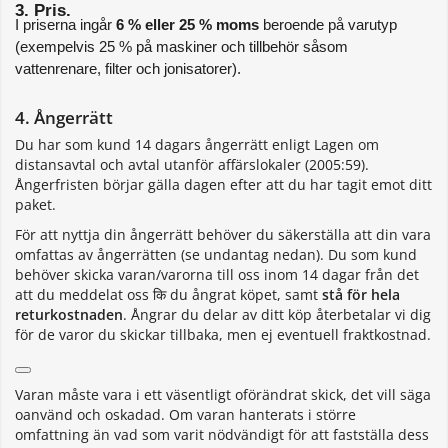
3. Pris. 
I priserna ingår 
6 % eller 25 % moms
 beroende på varutyp 
(exempelvis 25 % på maskiner och tillbehör såsom 
vattenrenare, filter och jonisatorer).
4. Ångerrätt
Du har som kund 14 dagars ångerrätt enligt Lagen om
distansavtal och avtal utanför affärslokaler (2005:59).
Ångerfristen börjar gälla dagen efter att du har tagit emot ditt
paket.
För att nyttja din ångerrätt behöver du säkerställa att din vara
omfattas av ångerrätten (se undantag nedan). Du som kund
behöver skicka varan/varorna till oss inom 14 dagar från det
att du meddelat oss कि du ångrat köpet, samt
stå för hela
returkostnaden
. Ångrar du delar av ditt köp återbetalar vi dig
för de varor du skickar tillbaka, men ej eventuell fraktkostnad.
Varan måste vara i ett väsentligt oförändrat skick, det vill säga
oanvänd och oskadad. Om varan hanterats i större
omfattning än vad som varit nödvändigt för att fastställa dess