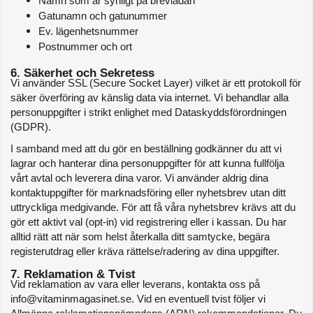
Namn som är synligt på brevlådan
Gatunamn och gatunummer
Ev. lägenhetsnummer
Postnummer och ort
6. Säkerhet och Sekretess
Vi använder SSL (Secure Socket Layer) vilket är ett protokoll för 
säker överföring av känslig data via internet. Vi behandlar alla 
personuppgifter i strikt enlighet med Dataskyddsförordningen 
(GDPR).
I samband med att du gör en beställning godkänner du att vi 
lagrar och hanterar dina personuppgifter för att kunna fullfölja 
vårt avtal och leverera dina varor. Vi använder aldrig dina 
kontaktuppgifter för marknadsföring eller nyhetsbrev utan ditt 
uttryckliga medgivande. För att få våra nyhetsbrev krävs att du 
gör ett aktivt val (opt-in) vid registrering eller i kassan. Du har 
alltid rätt att när som helst återkalla ditt samtycke, begära 
registerutdrag eller kräva rättelse/radering av dina uppgifter.
7. Reklamation & Tvist
Vid reklamation av vara eller leverans, kontakta oss på 
info@vitaminmagasinet.se. Vid en eventuell tvist följer vi 