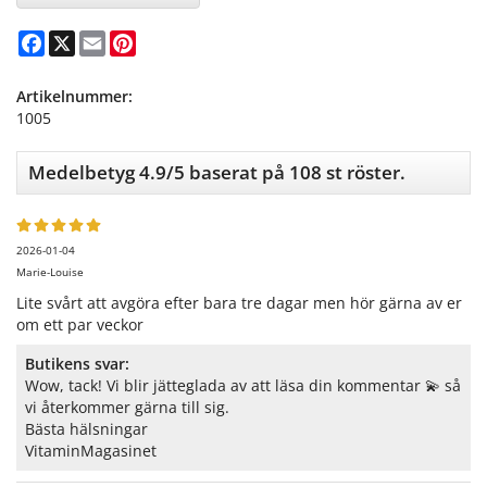
Facebook
X
Email
Pinterest
Artikelnummer:
1005
Medelbetyg
4.9
/5 baserat på
108
st röster.
2026-01-04
Marie-Louise
Lite svårt att avgöra efter bara tre dagar men hör gärna av er
om ett par veckor
Butikens svar:
Wow, tack! Vi blir jätteglada av att läsa din kommentar 💫 så
vi återkommer gärna till sig.
Bästa hälsningar
VitaminMagasinet