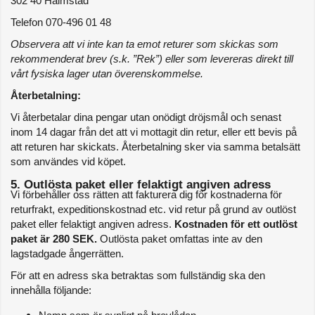
302 40 Halmstad
Telefon 070-496 01 48
Observera att vi inte kan ta emot returer som skickas som 
rekommenderat brev (s.k. ”Rek”) eller som levereras direkt till 
vårt fysiska lager utan överenskommelse.
Återbetalning:
Vi återbetalar dina pengar utan onödigt dröjsmål och senast 
inom 14 dagar från det att vi mottagit din retur, eller ett bevis på 
att returen har skickats. Återbetalning sker via samma betalsätt 
som användes vid köpet.
5. Outlösta paket eller felaktigt angiven adress
Vi förbehåller oss rätten att fakturera dig för kostnaderna för 
returfrakt, expeditionskostnad etc. vid retur på grund av outlöst 
paket eller felaktigt angiven adress. 
Kostnaden för ett outlöst 
paket är 280 SEK.
 Outlösta paket omfattas inte av den 
lagstadgade ångerrätten.
För att en adress ska betraktas som fullständig ska den 
innehålla följande: