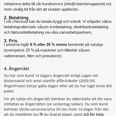
reklamera detta till vår kundservice (info@vitaminmagasinet.se) 
inom skälig tid från det att skadan upptäckts.
2. Betalning
I vår checkout kan du betala tryggt och enkelt. Vi erbjuder säkra 
betalningsalternativ såsom kortbetalning, direktbanksbetalning 
och faktura/delbetalning via våra samarbetspartners.
3. Pris. 
I priserna ingår 
6 % eller 25 % moms
 beroende på varutyp 
(exempelvis 25 % på maskiner och tillbehör såsom 
vattenrenare, filter och jonisatorer).
4. Ångerrätt
Du har som kund 14 dagars ångerrätt enligt Lagen om
distansavtal och avtal utanför affärslokaler (2005:59).
Ångerfristen börjar gälla dagen efter att du har tagit emot ditt
paket.
För att nyttja din ångerrätt behöver du säkerställa att din vara
omfattas av ångerrätten (se undantag nedan). Du som kund
behöver skicka varan/varorna till oss inom 14 dagar från det
att du meddelat oss कि du ångrat köpet, samt
stå för hela