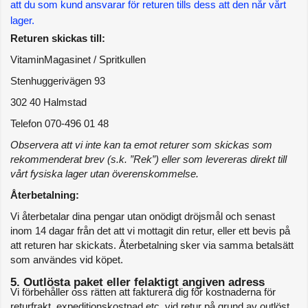
att du som kund ansvarar för returen tills dess att den når vårt 
lager.
Returen skickas till:
VitaminMagasinet / Spritkullen
Stenhuggerivägen 93
302 40 Halmstad
Telefon 070-496 01 48
Observera att vi inte kan ta emot returer som skickas som 
rekommenderat brev (s.k. ”Rek”) eller som levereras direkt till 
vårt fysiska lager utan överenskommelse.
Återbetalning:
Vi återbetalar dina pengar utan onödigt dröjsmål och senast 
inom 14 dagar från det att vi mottagit din retur, eller ett bevis på 
att returen har skickats. Återbetalning sker via samma betalsätt 
som användes vid köpet.
5. Outlösta paket eller felaktigt angiven adress
Vi förbehåller oss rätten att fakturera dig för kostnaderna för 
returfrakt, expeditionskostnad etc. vid retur på grund av outlöst 