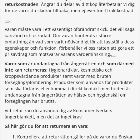
returkostnaden
. Ångrar du delar av ditt köp återbetalar vi dig
för de varor du skickar tillbaka, men ej eventuell fraktkostnad.
Varan måste vara i ett väsentligt oförändrat skick, det vill säga
oanvänd och oskadad. Om varan hanterats i större
omfattning än vad som varit nödvändigt för att fastställa dess
egenskaper och funktion, förbehåller vi oss rätten att göra ett
prisavdrag som motsvarar varans värdeminskning.
Varor som är undantagna från ångerrätten och som därmed
inte kan returneras:
Hygienartiklar, kosmetiska och
kroppsvårdande produkter samt varor med bruten
försegling/plombering. Produkter som används för produkter
som ska förtäras eller komma i direkt kontakt med huden är
undantagna från ångerrätten av hälso- och hygienskäl om
förseglingen har brutits.
Vid retur kan du använda dig av Konsumentverkets
ångerblankett, men det är inget krav.
Så här gör du för att returnera en vara:
Kontrollera att returrätten gäller på de varor du önskar