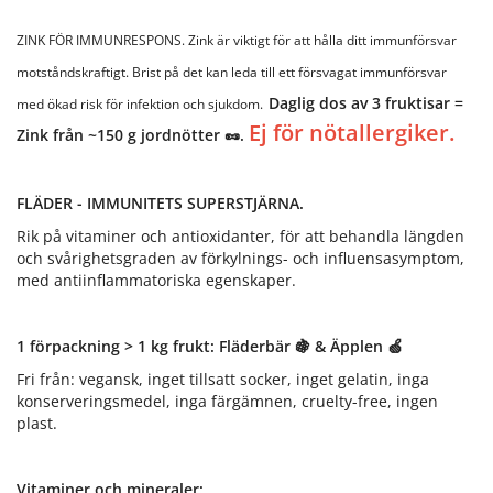
ZINK FÖR IMMUNRESPONS. Zink är viktigt för att hålla ditt immunförsvar
motståndskraftigt. Brist på det kan leda till ett försvagat immunförsvar
Daglig dos av 3 fruktisar =
med ökad risk för infektion och sjukdom.
Ej för nötallergiker.
Zink från ~150 g jordnötter 🥜.
FLÄDER - IMMUNITETS SUPERSTJÄRNA.
Rik på vitaminer och antioxidanter, för att behandla längden
och svårighetsgraden av förkylnings- och influensasymptom,
med antiinflammatoriska egenskaper.
1 förpackning > 1 kg frukt: Fläderbär 🍇 & Äpplen 🍏
Fri från: vegansk, inget tillsatt socker, inget gelatin, inga
konserveringsmedel, inga färgämnen, cruelty-free, ingen
plast.
Vitaminer och mineraler: