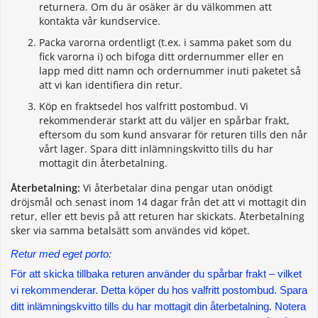
returnera. Om du är osäker är du välkommen att
kontakta vår kundservice.
Packa varorna ordentligt (t.ex. i samma paket som du
fick varorna i) och bifoga ditt ordernummer eller en
lapp med ditt namn och ordernummer inuti paketet så
att vi kan identifiera din retur.
Köp en fraktsedel hos valfritt postombud. Vi
rekommenderar starkt att du väljer en spårbar frakt,
eftersom du som kund ansvarar för returen tills den når
vårt lager. Spara ditt inlämningskvitto tills du har
mottagit din återbetalning.
Återbetalning:
Vi återbetalar dina pengar utan onödigt
dröjsmål och senast inom 14 dagar från det att vi mottagit din
retur, eller ett bevis på att returen har skickats. Återbetalning
sker via samma betalsätt som användes vid köpet.
Retur med eget porto:
För att skicka tillbaka returen använder du spårbar frakt – vilket 
vi rekommenderar. Detta köper du hos valfritt postombud. Spara 
ditt inlämningskvitto tills du har mottagit din återbetalning. Notera 