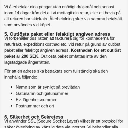
Vi återbetalar dina pengar utan onödigt dröjsmål och senast 
inom 14 dagar från det att vi mottagit din retur, eller ett bevis på 
att returen har skickats. Återbetalning sker via samma betalsätt 
som användes vid köpet.
5. Outlösta paket eller felaktigt angiven adress
Vi förbehåller oss rätten att fakturera dig för kostnaderna för 
returfrakt, expeditionskostnad etc. vid retur på grund av outlöst 
paket eller felaktigt angiven adress. 
Kostnaden för ett outlöst 
paket är 280 SEK.
 Outlösta paket omfattas inte av den 
lagstadgade ångerrätten.
För att en adress ska betraktas som fullständig ska den 
innehålla följande:
Namn som är synligt på brevlådan
Gatunamn och gatunummer
Ev. lägenhetsnummer
Postnummer och ort
6. Säkerhet och Sekretess
Vi använder SSL (Secure Socket Layer) vilket är ett protokoll för 
säker överföring av känslig data via internet. Vi behandlar alla 