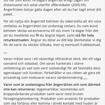
Du har som kund 14 dagars ångerrätt enligt Lagen om
distansavtal och avtal utanför affärslokaler (2005:59).
Ångerfristen börjar gälla dagen efter att du har tagit emot ditt
paket.
För att nyttja din ångerrätt behöver du säkerställa att din vara
omfattas av ångerrätten (se undantag nedan). Du som kund
behöver skicka varan/varorna till oss inom 14 dagar från det
att du meddelat oss कि du ångrat köpet, samt
stå för hela
returkostnaden
. Ångrar du delar av ditt köp återbetalar vi dig
för de varor du skickar tillbaka, men ej eventuell fraktkostnad.
Varan måste vara i ett väsentligt oförändrat skick, det vill säga
oanvänd och oskadad. Om varan hanterats i större
omfattning än vad som varit nödvändigt för att fastställa dess
egenskaper och funktion, förbehåller vi oss rätten att göra ett
prisavdrag som motsvarar varans värdeminskning.
Varor som är undantagna från ångerrätten och som därmed
inte kan returneras:
Hygienartiklar, kosmetiska och
kroppsvårdande produkter samt varor med bruten
försegling/plombering. Produkter som används för produkter
som ska förtäras eller komma i direkt kontakt med huden är