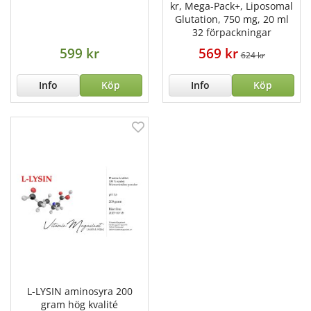
kr, Mega-Pack+, Liposomal
Glutation, 750 mg, 20 ml
32 förpackningar
599 kr
569 kr
624 kr
Info
Köp
Info
Köp
L-LYSIN aminosyra 200
gram hög kvalité