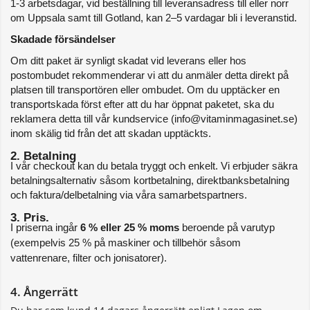
1-3 arbetsdagar, vid beställning till leveransadress till eller norr 
om Uppsala samt till Gotland, kan 2–5 vardagar bli i leveranstid. 
Skadade försändelser
Om ditt paket är synligt skadat vid leverans eller hos 
postombudet rekommenderar vi att du anmäler detta direkt på 
platsen till transportören eller ombudet. Om du upptäcker en 
transportskada först efter att du har öppnat paketet, ska du 
reklamera detta till vår kundservice (info@vitaminmagasinet.se) 
inom skälig tid från det att skadan upptäckts.
2. Betalning
I vår checkout kan du betala tryggt och enkelt. Vi erbjuder säkra 
betalningsalternativ såsom kortbetalning, direktbanksbetalning 
och faktura/delbetalning via våra samarbetspartners.
3. Pris. 
I priserna ingår 
6 % eller 25 % moms
 beroende på varutyp 
(exempelvis 25 % på maskiner och tillbehör såsom 
vattenrenare, filter och jonisatorer).
4. Ångerrätt