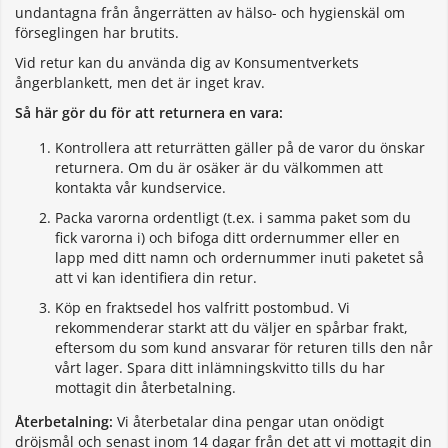
undantagna från ångerrätten av hälso- och hygienskäl om
förseglingen har brutits.
Vid retur kan du använda dig av Konsumentverkets
ångerblankett, men det är inget krav.
Så här gör du för att returnera en vara:
Kontrollera att returrätten gäller på de varor du önskar
returnera. Om du är osäker är du välkommen att
kontakta vår kundservice.
Packa varorna ordentligt (t.ex. i samma paket som du
fick varorna i) och bifoga ditt ordernummer eller en
lapp med ditt namn och ordernummer inuti paketet så
att vi kan identifiera din retur.
Köp en fraktsedel hos valfritt postombud. Vi
rekommenderar starkt att du väljer en spårbar frakt,
eftersom du som kund ansvarar för returen tills den når
vårt lager. Spara ditt inlämningskvitto tills du har
mottagit din återbetalning.
Återbetalning:
Vi återbetalar dina pengar utan onödigt
dröjsmål och senast inom 14 dagar från det att vi mottagit din