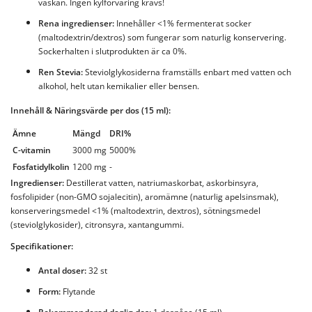
väskan. Ingen kylförvaring krävs!
Rena ingredienser:
Innehåller <1% fermenterat socker
(maltodextrin/dextros) som fungerar som naturlig konservering.
Sockerhalten i slutprodukten är ca 0%.
Ren Stevia:
Steviolglykosiderna framställs enbart med vatten och
alkohol, helt utan kemikalier eller bensen.
Innehåll & Näringsvärde per dos (15 ml):
Ämne
Mängd
DRI%
C-vitamin
3000 mg
5000%
Fosfatidylkolin
1200 mg
-
Ingredienser:
Destillerat vatten, natriumaskorbat, askorbinsyra,
fosfolipider (non-GMO sojalecitin), aromämne (naturlig apelsinsmak),
konserveringsmedel <1% (maltodextrin, dextros), sötningsmedel
(steviolglykosider), citronsyra, xantangummi.
Specifikationer:
Antal doser:
32 st
Form:
Flytande