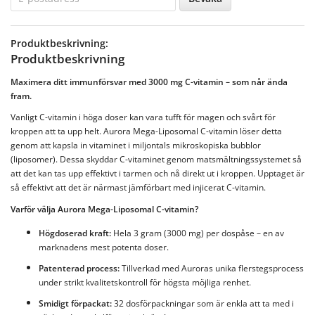
Produktbeskrivning:
Produktbeskrivning
Maximera ditt immunförsvar med 3000 mg C-vitamin – som når ända
fram.
Vanligt C-vitamin i höga doser kan vara tufft för magen och svårt för
kroppen att ta upp helt. Aurora Mega-Liposomal C-vitamin löser detta
genom att kapsla in vitaminet i miljontals mikroskopiska bubblor
(liposomer). Dessa skyddar C-vitaminet genom matsmältningssystemet så
att det kan tas upp effektivt i tarmen och nå direkt ut i kroppen. Upptaget är
så effektivt att det är närmast jämförbart med injicerat C-vitamin.
Varför välja Aurora Mega-Liposomal C-vitamin?
Högdoserad kraft:
Hela 3 gram (3000 mg) per dospåse – en av
marknadens mest potenta doser.
Patenterad process:
Tillverkad med Auroras unika flerstegsprocess
under strikt kvalitetskontroll för högsta möjliga renhet.
Smidigt förpackat:
32 dosförpackningar som är enkla att ta med i