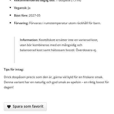
Rekommenderad daglig dos:
1 dospåse (15 ml)
Vegansk:
Ja
Bäst före:
2027-05
Förvaring:
Förvaras i rumstemperatur utom räckhåll för barn.
Information:
Kosttillskott ersätter inte en varierad kost,
utan bör kombineras med en mångsidig och
balanserad kost samt hälsosam livsstil. Överdosera ej.
Tips för intag:
Drick dospåsen precis som den är, gärna väl kyld för en friskare smak.
Denna variant har en naturlig och god smak av apelsin – en riktig boost för
dagen!
Spara som favorit