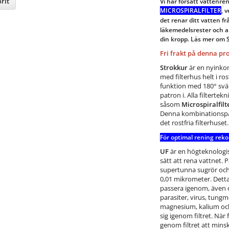
rit
Vi har försätt vattenre
MICROSPIRALFILTER
, 
det renar ditt vatten fr
nterest
läkemedelsrester och al
din kropp. Läs mer om 
Fri frakt på denna pr
Strokkur
är en nyinko
med filterhus helt i ros
funktion med 180° svän
patron i. Alla filtertek
såsom
Microspiralfilt
Denna kombinationspat
det rostfria filterhuset
För optimal rening rek
UF
är en högteknologi
sätt att rena vattnet. 
supertunna sugrör och 
0,01 mikrometer. Detta
passera igenom, även o
parasiter, virus, tungm
magnesium, kalium och 
sig igenom filtret. När
genom filtret att minsk