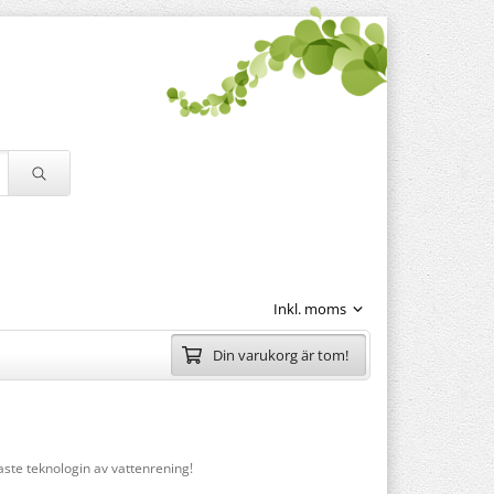
Din varukorg är tom!
aste teknologin av vattenrening!