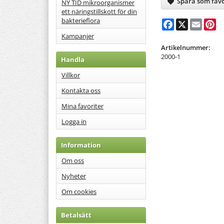
Spara som favo
NY TID mikroorganismer
ett näringstillskott för din
bakterieflora
Facebook
X
Email
Pi
Kampanjer
Artikelnummer:
2000-1
Handla
Villkor
Kontakta oss
Mina favoriter
Logga in
Information
Om oss
Nyheter
Om cookies
Betalsätt