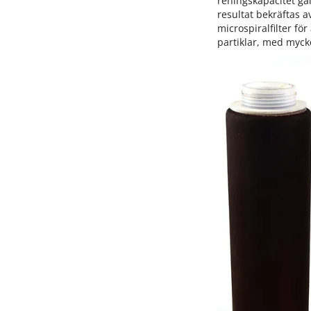
reningskapacitet gä
resultat bekräftas 
microspiralfilter fö
partiklar, med mycke