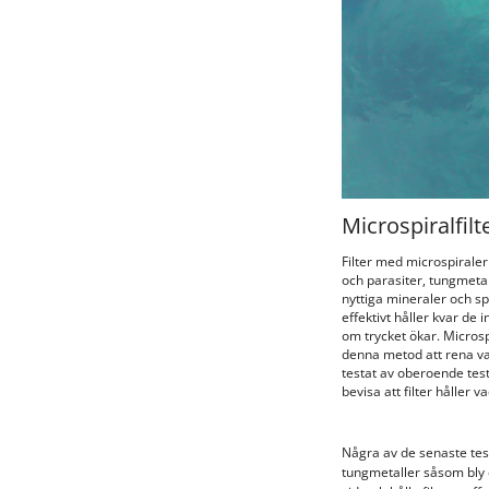
Microspiralfilt
Filter med microspiraler
och parasiter, tungmet
nyttiga mineraler och sp
effektivt håller kvar de 
om trycket ökar. Microspi
denna metod att rena vatt
testat av oberoende testl
bevisa att filter håller v
Några av de senaste teste
tungmetaller såsom bly o