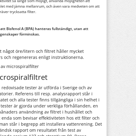
ektivitet så länge som möjligt, använda möjligheten att
ialet med jämna mellanrum, och även vara medveten om att
äver trycksatta filter.
att Bisfenol A (BPA) hanteras fullständigt, utan att
genskaper förminskas.
något öre/litern och filtret håller mycket
s och regenereras enligt instruktionerna.
av microspiralfilter
crospiralfiltret
e redovisade tester är utförda i Sverige och av
torier. Referens till resp. analysrapport står i
atet och alla tester finns tillgängliga i sin helhet i
 tester är gjorda under verkliga förhållanden, en
ånaders användning av filtret i hushållet och
 enda som bevisar effektiviteten hos ett filter och
man står i begrepp att installera vattenrening. Det
ändsk rapport om resultatet från test av