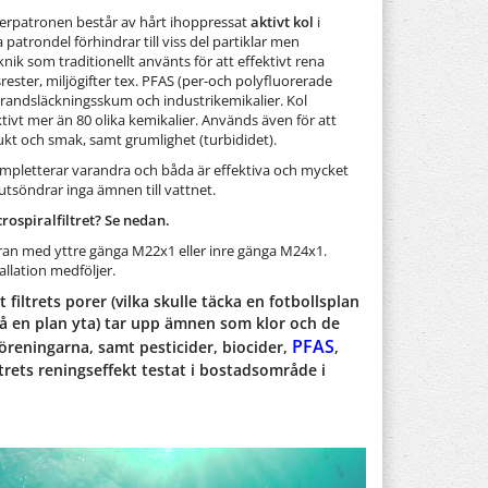
terpatronen består av hårt ihoppressat
aktivt kol
i
atrondel förhindrar till viss del partiklar men
knik som traditionellt använts för att effektivt rena
ester, miljögifter tex. PFAS (per-och polyfluorerade
brandsläckningsskum och industrikemikalier. Kol
tivt mer än 80 olika kemikalier. Används även för att
lukt och smak, samt grumlighet (turbididet).
pletterar varandra och båda är effektiva och mycket
utsöndrar inga ämnen till vattnet.
rospiralfiltret? Se nedan.
an med yttre gänga M22x1 eller inre gänga M24x1.
llation medföljer.
 filtrets porer (vilka skulle täcka en fotbollsplan
å en plan yta) tar upp ämnen som klor och de
PFAS
öreningarna, samt pesticider, biocider,
,
iltrets reningseffekt testat i bostadsområde i