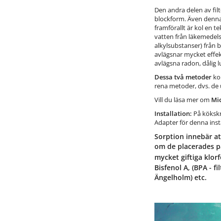
Den andra delen av fil
blockform. Även denna p
framförallt är kol en te
vatten från läkemedelsr
alkylsubstanser) från 
avlägsnar mycket effek
avlägsna radon, dålig 
Dessa två metoder
kom
rena metoder, dvs. de 
Vill du läsa mer om
Mic
Installation:
På kökskr
Adapter för denna insta
Sorption innebär att
om de placerades p
mycket giftiga klorf
Bisfenol A, (BPA - f
Ängelholm) etc.