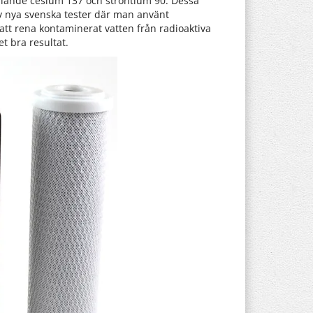
llande cesium 137 och strontium 90. Dessa
av nya svenska tester där man använt
r att rena kontaminerat vatten från radioaktiva
t bra resultat.