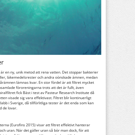
er
 är en ny, unik metod att rena vatten. Det stoppar bakterier
aller, läkemedelsrester och andra oönskade ämnen, medan
årämnen lämnas kvar. En stor fördel är att filtret mycket
insamlade föroreningarna trots att det är fullt, även
ralfiltret fick Bäst i test av Pasteur Research Institute då
en visade sig vara effektivast. Filtret blir kontinuerligt
abb i Sverige, då tillförlitliga tester är det enda som kan
ad de lovar.
rna (Eurofins 2015) visar att filtret effektivt hanterar
ch uran. När det gäller uran så bör man dock, för att