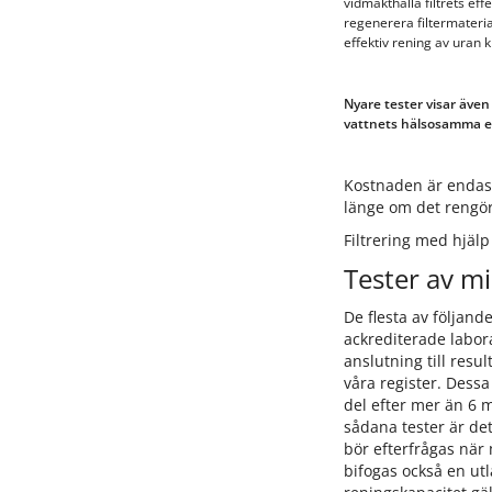
vidmakthålla filtrets eff
regenerera filtermater
effektiv rening av uran kr
Nyare tester visar även 
vattnets hälsosamma e
Kostnaden är endast 
länge om det rengör
Filtrering med hjälp 
Tester av mi
De flesta av följand
ackrediterade labora
anslutning till result
våra register. Dessa
del efter mer än 6 m
sådana tester är det
bör efterfrågas när 
bifogas också en utl