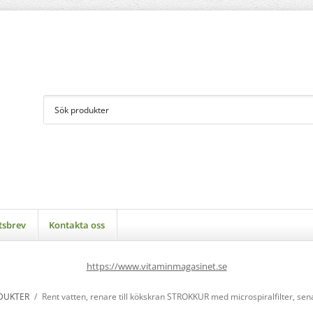
tsbrev
Kontakta oss
https://www.vitaminmagasinet.se
DUKTER
/
Rent vatten, renare till kökskran STROKKUR med microspiralfilter, sen