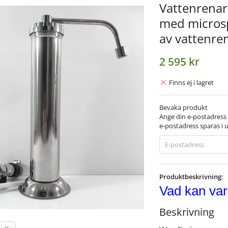
Vattenrenar
med microspi
av vattenren
2 595 kr
Finns ej i lagret
Bevaka produkt
Ange din e-postadress 
e-postadress sparas i u
Produktbeskrivning:
Vad kan var
Beskrivning