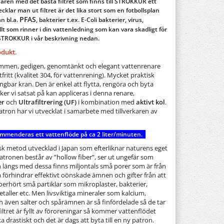
naren med det bästa filtret som finns till STROKKUR ett
vecklar man ut filtret är det lika stort som en fotbollsplan
PFAS
ån bl.a.
, bakterier t.ex. E-Coli bakterier, virus,
lt som rinner i din vattenledning som kan vara skadligt för
STROKKUR i vår beskrivning nedan.
odukt.
mmen, gedigen, genomtänkt och elegant vattenrenare
tfritt (kvalitet 304, för vattenrening). Mycket praktisk
gbar kran. Den är enkel att flytta, rengöra och byta
niker vi satsat på kan appliceras i denna renare,
er
och
Ultrafiltrering (UF)
i kombination med
aktivt kol
.
ron har vi utvecklat i samarbete med tillverkaren av
.
ommenderas ett vattenflöde på ca 2 liter/minuten.
sk metod utvecklad i Japan som efterliknar naturens eget
Patronen består av ”hollow fiber”, ser ut ungefär som
längs med dessa finns miljontals små porer som är från
 förhindrar effektivt oönskade ämnen och gifter från att
erhört små partiklar som mikroplaster, bakterier,
etaller etc. Men livsviktiga mineraler som kalcium,
även salter och spårämnen är så finfördelade så de tar
 filtret är fyllt av föroreningar så kommer vattenflödet
a drastiskt och det är dags att byta till en ny patron.