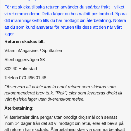
För att skicka tillbaka returen använder du spårbar frakt – vilket 
vi rekommenderar. Detta köper du hos valfritt postombud. Spara 
ditt inlämningskvitto tills du har mottagit din återbetalning. Notera 
att du som kund ansvarar för returen tills dess att den når vårt 
lager.
Returen skickas till:
VitaminMagasinet / Spritkullen
Stenhuggerivägen 93
302 40 Halmstad
Telefon 070-496 01 48
Observera att vi inte kan ta emot returer som skickas som 
rekommenderat brev (s.k. ”Rek”) eller som levereras direkt till 
vårt fysiska lager utan överenskommelse.
Återbetalning:
Vi återbetalar dina pengar utan onödigt dröjsmål och senast 
inom 14 dagar från det att vi mottagit din retur, eller ett bevis på 
att returen har skickats. Återbetalning sker via samma betalsätt 