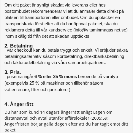
Om ditt paket är synligt skadat vid leverans eller hos 
postombudet rekommenderar vi att du anmäler detta direkt på 
platsen till transportören eller ombudet. Om du upptäcker en 
transportskada först efter att du har öppnat paketet, ska du 
reklamera detta till vår kundservice (info@vitaminmagasinet.se) 
inom skälig tid från det att skadan upptäckts.
2. Betalning
I vår checkout kan du betala tryggt och enkelt. Vi erbjuder säkra 
betalningsalternativ såsom kortbetalning, direktbanksbetalning 
och faktura/delbetalning via våra samarbetspartners.
3. Pris. 
I priserna ingår 
6 % eller 25 % moms
 beroende på varutyp 
(exempelvis 25 % på maskiner och tillbehör såsom 
vattenrenare, filter och jonisatorer).
4. Ångerrätt
Du har som kund 14 dagars ångerrätt enligt Lagen om
distansavtal och avtal utanför affärslokaler (2005:59).
Ångerfristen börjar gälla dagen efter att du har tagit emot ditt
paket.