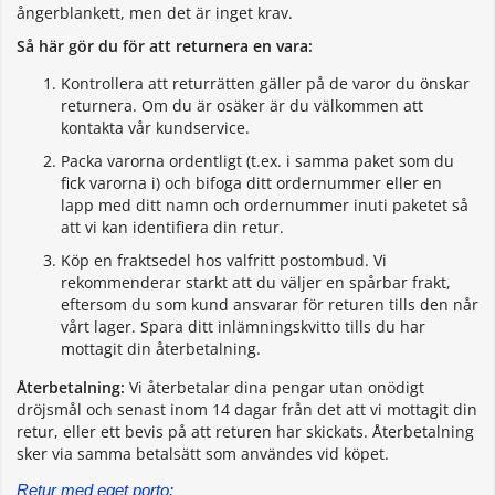
ångerblankett, men det är inget krav.
Så här gör du för att returnera en vara:
Kontrollera att returrätten gäller på de varor du önskar
returnera. Om du är osäker är du välkommen att
kontakta vår kundservice.
Packa varorna ordentligt (t.ex. i samma paket som du
fick varorna i) och bifoga ditt ordernummer eller en
lapp med ditt namn och ordernummer inuti paketet så
att vi kan identifiera din retur.
Köp en fraktsedel hos valfritt postombud. Vi
rekommenderar starkt att du väljer en spårbar frakt,
eftersom du som kund ansvarar för returen tills den når
vårt lager. Spara ditt inlämningskvitto tills du har
mottagit din återbetalning.
Återbetalning:
Vi återbetalar dina pengar utan onödigt
dröjsmål och senast inom 14 dagar från det att vi mottagit din
retur, eller ett bevis på att returen har skickats. Återbetalning
sker via samma betalsätt som användes vid köpet.
Retur med eget porto: