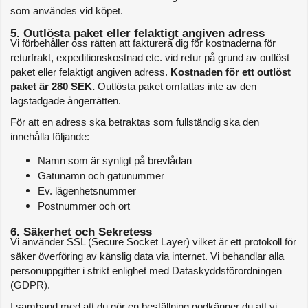
som användes vid köpet.
5. Outlösta paket eller felaktigt angiven adress
Vi förbehåller oss rätten att fakturera dig för kostnaderna för 
returfrakt, expeditionskostnad etc. vid retur på grund av outlöst 
paket eller felaktigt angiven adress. 
Kostnaden för ett outlöst 
paket är 280 SEK.
 Outlösta paket omfattas inte av den 
lagstadgade ångerrätten.
För att en adress ska betraktas som fullständig ska den 
innehålla följande:
Namn som är synligt på brevlådan
Gatunamn och gatunummer
Ev. lägenhetsnummer
Postnummer och ort
6. Säkerhet och Sekretess
Vi använder SSL (Secure Socket Layer) vilket är ett protokoll för 
säker överföring av känslig data via internet. Vi behandlar alla 
personuppgifter i strikt enlighet med Dataskyddsförordningen 
(GDPR).
I samband med att du gör en beställning godkänner du att vi 