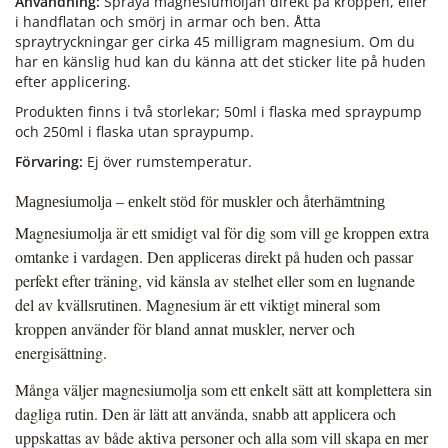
Användning:
Spraya magnesiumoljan direkt på kroppen, eller
i handflatan och smörj in armar och ben. Åtta
spraytryckningar ger cirka 45 milligram magnesium. Om du
har en känslig hud kan du känna att det sticker lite på huden
efter applicering.
Produkten finns i två storlekar; 50ml i flaska med spraypump
och 250ml i flaska utan spraypump.
Förvaring:
Ej över rumstemperatur.
Magnesiumolja – enkelt stöd för muskler och återhämtning
Magnesiumolja är ett smidigt val för dig som vill ge kroppen extra
omtanke i vardagen. Den appliceras direkt på huden och passar
perfekt efter träning, vid känsla av stelhet eller som en lugnande
del av kvällsrutinen. Magnesium är ett viktigt mineral som
kroppen använder för bland annat muskler, nerver och
energisättning.
Många väljer magnesiumolja som ett enkelt sätt att komplettera sin
dagliga rutin. Den är lätt att använda, snabb att applicera och
uppskattas av både aktiva personer och alla som vill skapa en mer