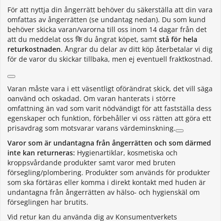
För att nyttja din ångerrätt behöver du säkerställa att din vara
omfattas av ångerrätten (se undantag nedan). Du som kund
behöver skicka varan/varorna till oss inom 14 dagar från det
att du meddelat oss कि du ångrat köpet, samt
stå för hela
returkostnaden
. Ångrar du delar av ditt köp återbetalar vi dig
för de varor du skickar tillbaka, men ej eventuell fraktkostnad.
Varan måste vara i ett väsentligt oförändrat skick, det vill säga
oanvänd och oskadad. Om varan hanterats i större
omfattning än vad som varit nödvändigt för att fastställa dess
egenskaper och funktion, förbehåller vi oss rätten att göra ett
prisavdrag som motsvarar varans värdeminskning.
Varor som är undantagna från ångerrätten och som därmed
inte kan returneras:
Hygienartiklar, kosmetiska och
kroppsvårdande produkter samt varor med bruten
försegling/plombering. Produkter som används för produkter
som ska förtäras eller komma i direkt kontakt med huden är
undantagna från ångerrätten av hälso- och hygienskäl om
förseglingen har brutits.
Vid retur kan du använda dig av Konsumentverkets